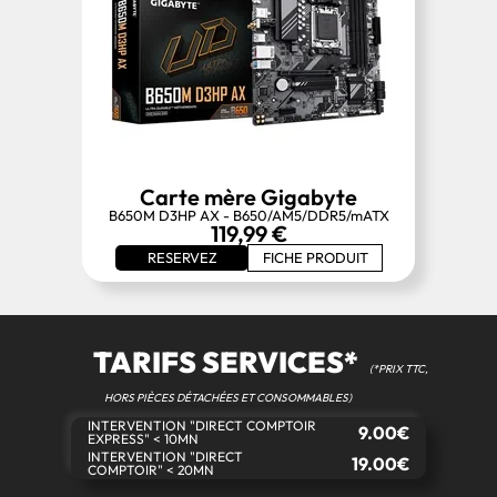
Carte mère Gigabyte
B650M D3HP AX - B650/AM5/DDR5/mATX
119,99 €
RESERVEZ
FICHE PRODUIT
TARIFS SERVICES*
(*PRIX TTC,
HORS PIÈCES DÉTACHÉES ET CONSOMMABLES)
INTERVENTION "DIRECT COMPTOIR
9.00€
EXPRESS" < 10MN
INTERVENTION "DIRECT
19.00€
COMPTOIR" < 20MN