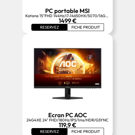
PC portable MSI
Katana 15"FHD 144Hz/i7-14650HX/5070/16Go/512G/W11
1499 €
RESERVEZ
FICHE PRODUIT
Ecran PC AOC
24G4XE 24" FHD/180Hz/IPS/1ms/HDR/GSYNC
119,9 €
RESERVEZ
FICHE PRODUIT