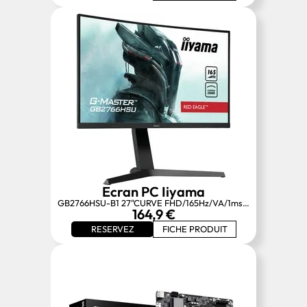
Ecran PC Iiyama
GB2766HSU-B1 27"CURVE FHD/165Hz/VA/1ms/FreeSync P
164,9 €
RESERVEZ
FICHE PRODUIT